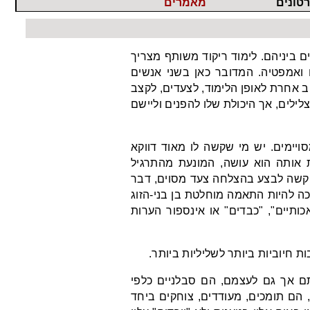
טונים
מאמרים
 חתונה 1
טיפים לריקוד
לואו
חתונה מושלם
 חתונה 2
השפעת הריקוד על
לואו
הבריאות הפיזית
ים ביניהם. לימוד ריקוד משותף מצריך
והנפשית
 חתונה 3
ח ואמפטיה. המדובר כאן בשני אנשים
ו בצ'אטה
ללמוד לרקוד נכון
ולהצליח
ב אחרת לאופן הלימוד, לצעדים, לקצב
לסה
ריקוד ומערכות
לים, אך היכולת שלו להפנים וליישם
טנגו
יחסים
מי מפחד ללמוד
קנ'רול
לרקוד?
ים לטיניים
חשיבות הספורט
ויימים. יש מי שקשה לו מאוד דווקא
לחיינו
 אותה הוא עושה, המונעת מהתרגיל
מה לעשות כשבן
זוג אחד רוצה
 קשה לבצע בהצלחה צעד מסוים, דבר
ללמוד לרקוד והשני
ריכה להיות התאמה מוחלטת בן
בני-הזוג
מתנגד?
כותיים", "כבדים" או אינספור הערות
להיות מורה טוב
האם יש משמעות
למקום בו לומדים
ריקוד?
 חיוביות ביותר לשליליות ביותר.
לימוד ריקוד
למבוגרים
תם אך גם לעצמם, הם סבלניים כלפי
איך לבחור מורה
הם תומכים, מעודדים, צוחקים ביחד
לריקוד