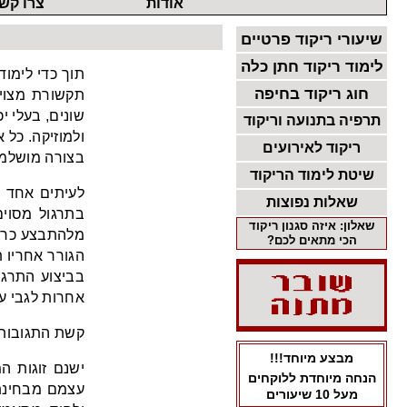
אודות
צרו קש
שיעורי ריקוד פרטיים
לימוד ריקוד חתן כלה
תוך כדי לימוד
חוג ריקוד בחיפה
תקשורת מצוי
שונים, בעלי י
תרפיה בתנועה וריקוד
ולמוזיקה. כל 
ריקוד לאירועים
בצורה מושלמת
שיטת לימוד הריקוד
לעיתים אחד מ
שאלות נפוצות
בתרגול מסוי
שאלון: איזה סגנון ריקוד
מלהתבצע כראו
הכי מתאים לכם?
הגורר אחריו 
בביצוע התרגי
אחרות לגבי עצ
קשת התגובות 
מבצע מיוחד!!!
ישנם זוגות ה
הנחה מיוחדת ללוקחים
עצמם מבחינת 
מעל 10 שיעורים