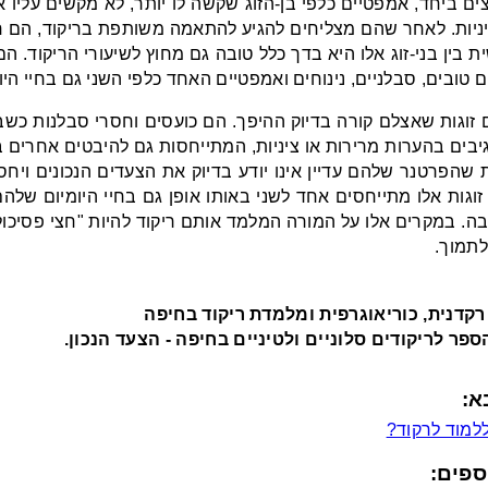
ים ביחד, אמפטיים כלפי
בן-הזוג
שקשה לו יותר, לא מקשים עליו או 
יניות. לאחר שהם מצליחים להגיע להתאמה משותפת בריקוד, הם 
ת בין
בני-זוג
אלו היא בדך כלל טובה גם מחוץ לשיעורי הריקוד. ה
 טובים, סבלניים, נינוחים ואמפטיים האחד כלפי השני גם בחיי הי
 זוגות שאצלם קורה בדיוק ההיפך. הם כועסים וחסרי סבלנות
כשבן
גיבים בהערות מרירות או ציניות, המתייחסות גם להיבטים אחרים
 שהפרטנר שלהם עדיין אינו יודע בדיוק את הצעדים הנכונים ויחס
 זוגות אלו מתייחסים אחד לשני באותו אופן גם בחיי היומיום שלה
ה. במקרים אלו על המורה המלמד אותם ריקוד להיות "חצי פסיכול
לתמוך.
קדנית, כוריאוגרפית ומלמדת ריקוד בחיפה
פר לריקודים סלוניים ולטיניים בחיפה - הצעד הנכון.
א:
למוד לרקוד?
ספים: