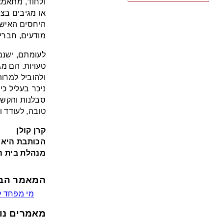
ולחוד, מתאמצ
או מגיבים בצ
היחסים האישי
מודעים, חברים
לעומתם, ישנם
טעויות. הם מ
ולהוביל למרות
ניכר בעליל כי
סבלנות והקשב
טובה, לעודד ו
קרן קולן
הכותבת היא ר
מנהלת בית הס
המאמר הב
מי מפחד ל
מאמרים נו