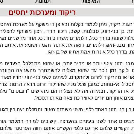
ר
המלצות
תמונות
סר
ריקוד
גלריה-1
ריקוד ומערכות יחסים
ס
גלריה-2
ריקוד
ס
גלריה-3
 זוגות ריקוד, ניתן ללמוד בקלות ובאופן די משקף על מערכת היחס
ריקוד
ינת בן
בני-הזוג
, סבלנות, קשב, ריכוז הדדי, רצון משותף להצלי
סלוא
כולות שונות בדרך כלל, הלומדים משהו ביחד. כל אחד מהשניים מגי
ס
אחד
מבני-הזוג
הלומדים, רואה את אותה הדגמה ושומע את אותם הצלי
, בדרך כלל אינה תואמת את זו של
בן-זוגו
.
רו
ריקוד
בני-הזוג איטי יותר או מהיר יותר, או שהוא מתבלבל בצעדים מס
ם ולוקח זמן ניכר עד שהוא מצליח להשתחרר מהשגיאה החוזרת
י או מהריקוד לזרום ולהתקדם. לעיתים לשני
בני-הזוג
יחדיו מאוד
תסכול
ואי-נוחות
. כמובן שעל מנת שהריקוד יזרום ויראה הרמוני צ
ל או הריקוד, ובמידה וזה לא מצליח הם מרגישים "רובוטים" מלא
מם אותן הם יורים לאוויר כתוצאה מאותו תסכול.
בין
בני-הזוג
האחד כלפי השני משתנה מאוד, והסקלה נעה בין תגובות
מביטים אחד לשני בעיניים בהערצה, קשובים למורה המלמד או
הקשיים שלהם אך גם כלפי הקשיים אותם חווה הפרטנר שלהם, 